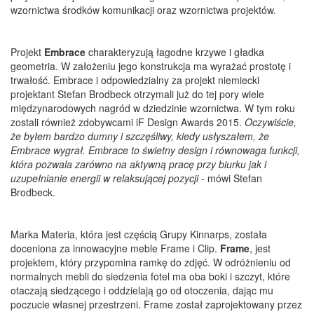
wzornictwa środków komunikacji oraz wzornictwa projektów.
Projekt
Embrace
charakteryzują łagodne krzywe i gładka
geometria. W założeniu jego konstrukcja ma wyrażać prostotę i
trwałość. Embrace i odpowiedzialny za projekt niemiecki
projektant Stefan Brodbeck otrzymali już do tej pory wiele
międzynarodowych nagród w dziedzinie wzornictwa. W tym roku
zostali również zdobywcami iF Design Awards 2015.
Oczywiście,
że byłem bardzo dumny i szczęśliwy, kiedy usłyszałem, że
Embrace wygrał. Embrace to świetny design i równowaga funkcji,
która pozwala zarówno na aktywną pracę przy biurku jak i
uzupełnianie energii w relaksującej pozycji
- mówi Stefan
Brodbeck.
Marka Materia, która jest częścią Grupy Kinnarps, została
doceniona za innowacyjne meble Frame i Clip.
Frame
, jest
projektem, który przypomina ramkę do zdjęć. W odróżnieniu od
normalnych mebli do siedzenia fotel ma oba boki i szczyt, które
otaczają siedzącego i oddzielają go od otoczenia, dając mu
poczucie własnej przestrzeni. Frame został zaprojektowany przez