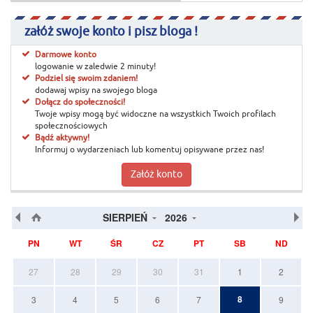
załóż swoje konto i pisz bloga !
Darmowe konto
logowanie w zaledwie 2 minuty!
Podziel się swoim zdaniem!
dodawaj wpisy na swojego bloga
Dołącz do społeczności!
Twoje wpisy mogą być widoczne na wszystkich Twoich profilach
społecznościowych
Bądź aktywny!
Informuj o wydarzeniach lub komentuj opisywane przez nas!
Załóż konto
SIERPIEŃ
2026
PN
WT
ŚR
CZ
PT
SB
ND
27
28
29
30
31
1
2
8
3
4
5
6
7
9