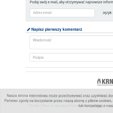
Podaj swój e-mail, aby otrzymywać najnowsze inform
Język:
Napisz pierwszy komentarz
Nasza strona internetowa może przechowywać oraz uzyskiwać dostę
Biura do wynajęcia Warszawa
|
Lokale biurowo - użytko
Państwo zgody na korzystanie przez naszą stronę z plików cookies,
Wrocław
|
Lokale biurowo - użytkowe Wrocław
|
Biurowce 
lub korzystając z nas
Poznań
|
Biura do wynajęcia Katowice
|
Lokale biurowo - 