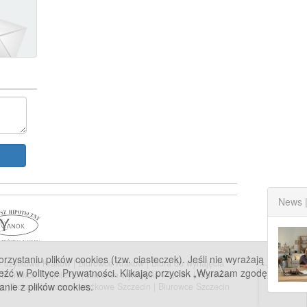
staniu plików cookies (tzw. ciasteczek). Jeśli nie wyrażają
 - użytkowe Kraków
|
Biurowce Kraków
|
Biura do wynajęcia
eźć w Polityce Prywatności. Klikając przycisk „Wyrażam zgodę”
|
Biurowce Trójmiasto
|
Biura do wynajęcia Poznań
|
Biurowce
anie z plików cookies.
dź
|
Lokale biurowo - użytkowe Szczecin
|
Biurowce Szczecin