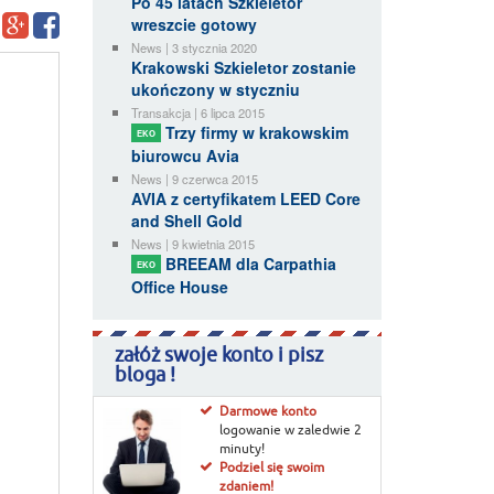
Po 45 latach Szkieletor
wreszcie gotowy
News | 3 stycznia 2020
Krakowski Szkieletor zostanie
ukończony w styczniu
Transakcja | 6 lipca 2015
Trzy firmy w krakowskim
EKO
biurowcu Avia
News | 9 czerwca 2015
AVIA z certyfikatem LEED Core
and Shell Gold
News | 9 kwietnia 2015
BREEAM dla Carpathia
EKO
Office House
załóż swoje konto i pisz
bloga !
Darmowe konto
logowanie w zaledwie 2
minuty!
Podziel się swoim
zdaniem!