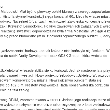
ku
cy Małopolski. Miał być to pierwszy obiekt biurowy z szeregu zapowiada
istoria słynnej konstrukcji sięga końca lat 60., kiedy to władze miast
 budynku Naczelnej Organizacji Technicznej. Zwycięską koncepcję przy
ak i Krzysztof Leśnodorski. Po kilku zawirowaniach związanych z wys
ealizację inwestycji odpowiedzialna była firma Mostostal. W ciągu 4 k
zyły się prace budowlane (m.in. z powodu ograniczonego budżetu), któr
 „wskrzeszenie” budowy. Jednak każda z nich kończyła się fiaskiem. W
ąca do spółki Verity Development oraz GD&K Group – która wróciła do
 „Szkieletora” wreszcie zbliża się ku końcowi. Jednak następne lata przy
i planowanej inwestycji. Nowy projekt przebudowy „Szkieletora”, przyg
sprzeciwem konserwatorów miasta. Newralgicznym punktem stała się
zyć do 102,5 m. Niestety Wojewódzka Rada Konserwatorska odrzuciła
enie na taki zabieg.
ownię DDJM, zaprezentowano w 2011 r. Jednak jego realizacja także o
 wykazało uchybienia w analizie urbanistycznej, co z kolei zaskutkow
pektywa rozpoczęcia inwestycji spółki Treimorfa została odłożona o k