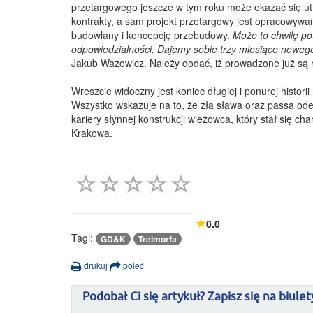
przetargowego jeszcze w tym roku może okazać się ut
kontrakty, a sam projekt przetargowy jest opracowywa
budowlany i koncepcję przebudowy.
Może to chwilę po
odpowiedzialności. Dajemy sobie trzy miesiące nowego 
Jakub Wazowicz. Należy dodać, iż prowadzone już są
Wreszcie widoczny jest koniec długiej i ponurej histor
Wszystko wskazuje na to, że zła sława oraz passa odej
kariery słynnej konstrukcji wieżowca, który stał się
Krakowa.
0.0
Tagi:
GD&K
Treimorfa
drukuj
poleć
Podobał Ci się artykuł? Zapisz się na biulet