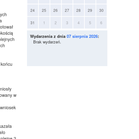
24
25
26
27
28
29
30
nych
a
31
1
2
3
4
5
6
gotował
okością
Wydarzenia z dnia
07 sierpnia 2026
:
olejnych
Brak wydarzeń.
ych
 końcu
niosły
otowany w
 wniosek
kazała
ało
olejne 2