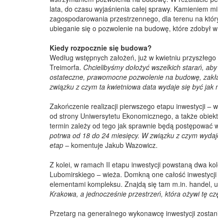
lata, do czasu wyjaśnienia całej sprawy. Kamieniem m
zagospodarowania przestrzennego, dla terenu na którym
ubieganie się o pozwolenie na budowę, które zdobył w
Kiedy rozpocznie się budowa?
Według wstępnych założeń, już w kwietniu przyszłego r
Treimorfa.
Chcielibyśmy dołożyć wszelkich starań, aby
ostateczne, prawomocne pozwolenie na budowę, zakłada
związku z czym ta kwietniowa data wydaje się być jak n
Zakończenie realizacji pierwszego etapu inwestycji –
od strony Uniwersytetu Ekonomicznego, a także obiek
termin zależy od tego jak sprawnie będą postępować w
potrwa od 18 do 24 miesięcy. W związku z czym wydaje
etap
– komentuje Jakub Wazowicz.
Z kolei, w ramach II etapu inwestycji powstaną dwa kol
Lubomirskiego – wieża. Domkną one całość inwestycji
elementami kompleksu. Znajdą się tam m.in. handel, u
Krakowa, a jednocześnie przestrzeń, która ożywi tę cz
Przetarg na generalnego wykonawcę inwestycji zosta