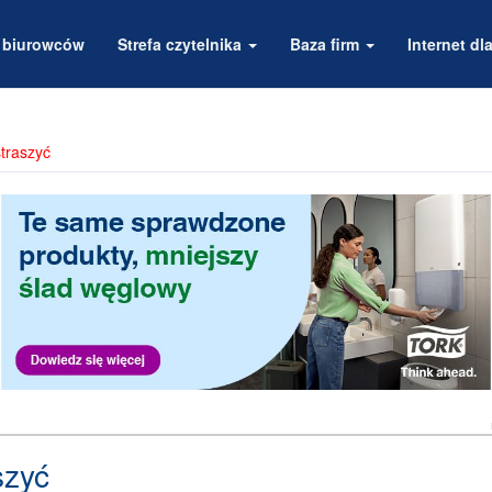
a biurowców
Strefa czytelnika
Baza firm
Internet dla
straszyć
szyć