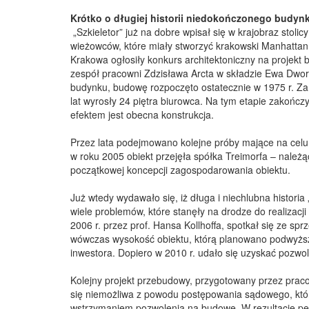
Krótko o długiej historii niedokończonego budyn
„Szkieletor” już na dobre wpisał się w krajobraz stoli
wieżowców, które miały stworzyć krakowski Manhattan. H
Krakowa ogłosiły konkurs architektoniczny na projekt
zespół pracowni Zdzisława Arcta w składzie Ewa Dworz
budynku, budowę rozpoczęto ostatecznie w 1975 r. Za r
lat wyrosły 24 piętra biurowca. Na tym etapie zakońc
efektem jest obecna konstrukcja.
Przez lata podejmowano kolejne próby mające na celu
w roku 2005 obiekt przejęła spółka Treimorfa – należ
początkowej koncepcji zagospodarowania obiektu.
Już wtedy wydawało się, iż długa i niechlubna historia
wiele problemów, które stanęły na drodze do realizacj
2006 r. przez prof. Hansa Kollhoffa, spotkał się ze 
wówczas wysokość obiektu, którą planowano podwyżs
inwestora. Dopiero w 2010 r. udało się uzyskać pozwol
Kolejny projekt przebudowy, przygotowany przez prac
się niemożliwa z powodu postępowania sądowego, które
wstrzymaniem pozwolenia na budowę. W rezultacie pers