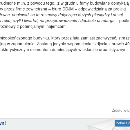
rudnione m.in. z powodu tego, iż w grudniu firmy budowlane domykają 
ny przez firmę zewnętrzną – biuro DDJM – odpowiedzialną za projekt
trwać, ponieważ są to rozmowy dotyczące dużych pieniędzy i dużej
roku, czyli I kwartał, na przeprowadzenie i dopięcie przetargu
– podkr
 rozmowy z potencjalnymi najemcami.
ii niedokończonego budynku, który przez lata zamiast zachwycać, strasz
dą w zapomnienie. Zostaną jedynie wspomnienia i zdjęcia z prawie 40-
 charakterystycznym elementem dominujących w układzie urbanistycznym
Źródło: e-b
yn!
zobacz o