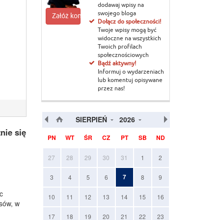
dodawaj wpisy na
swojego bloga
Załóż konto
Dołącz do społeczności!
Twoje wpisy mogą być
widoczne na wszystkich
Twoich profilach
społecznościowych
Bądź aktywny!
Informuj o wydarzeniach
lub komentuj opisywane
przez nas!
SIERPIEŃ
2026
nie się
PN
WT
ŚR
CZ
PT
SB
ND
27
28
29
30
31
1
2
7
3
4
5
6
8
9
c
10
11
12
13
14
15
16
asów, w
17
18
19
20
21
22
23