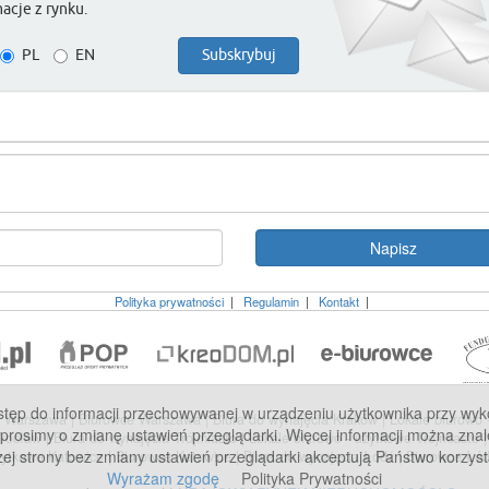
acje z rynku.
PL
EN
Polityka prywatności
|
Regulamin
|
Kontakt
|
p do informacji przechowywanej w urządzeniu użytkownika przy wykorzy
we Warszawa
|
Biurowce Warszawa
|
Biura do wynajęcia Kraków
|
Lokale biurowo
 prosimy o zmianę ustawień przeglądarki. Więcej informacji można znal
Wrocław
|
Biura do wynajęcia Trójmiasto
|
Lokale biurowo - użytkowe Trójmiasto
zej strony bez zmiany ustawień przeglądarki akceptują Państwo korzyst
użytkowe Katowice
|
Biurowce Katowice
|
Biura do wynajęcia Łódź
|
Biurowce Łó
Wyrażam zgodę
Polityka Prywatności