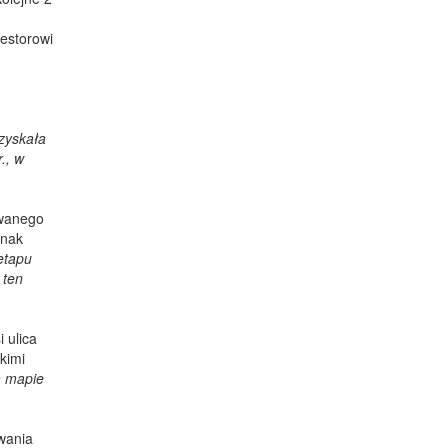
westorowi
uzyskała
., w
owanego
dnak
etapu
 ten
 ulica
kimi
a mapie
wania