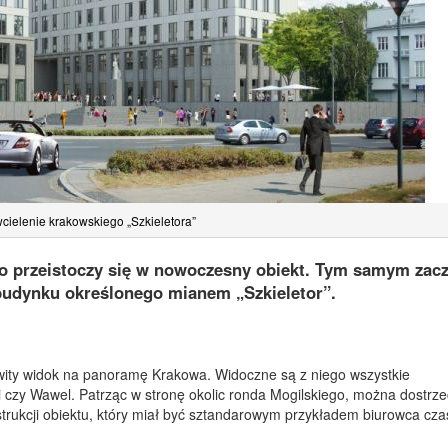
ielenie krakowskiego „Szkieletora”
o przeistoczy się w nowoczesny obiekt. Tym samym zacz
budynku określonego mianem „Szkieletor”.
wity widok na panoramę Krakowa. Widoczne są z niego wszystkie
ki czy Wawel. Patrząc w stronę okolic ronda Mogilskiego, można dostrze
strukcji obiektu, który miał być sztandarowym przykładem biurowca cz