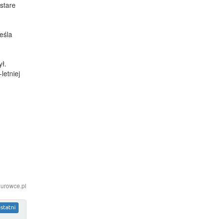
stare
eśla
ył.
letniej
iurowce.pl
statni