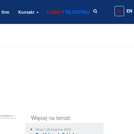
EN
PL
/
 firm
Kontakt
LOGUJ
REJESTRUJ
następny >
Więcej na temat:
News | 28 kwietnia 2020