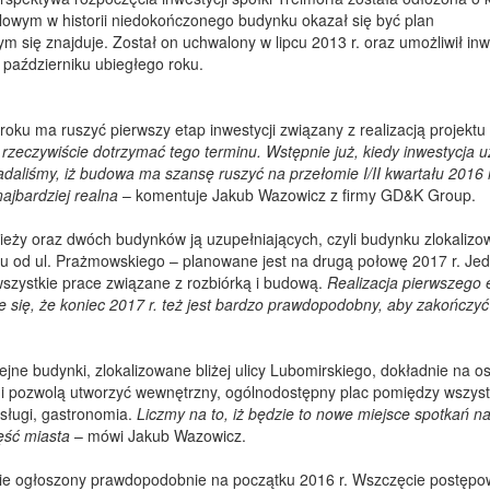
ilowym w historii niedokończonego budynku okazał się być plan
 się znajduje. Został on uchwalony w lipcu 2013 r. oraz umożliwił in
 październiku ubiegłego roku.
oku ma ruszyć pierwszy etap inwestycji związany z realizacją projektu
 rzeczywiście dotrzymać tego terminu. Wstępnie już, kiedy inwestycja 
liśmy, iż budowa ma szansę ruszyć na przełomie I/II kwartału 2016 r
ajbardziej realna
– komentuje Jakub Wazowicz z firmy GD&K Group.
 wieży oraz dwóch budynków ją uzupełniających, czyli budynku zlokaliz
tu od ul. Prażmowskiego – planowane jest na drugą połowę 2017 r. Je
szystkie prace związane z rozbiórką i budową.
Realizacja pierwszego 
 się, że koniec 2017 r. też jest bardzo prawdopodobny, aby zakończyć
ejne budynki, zlokalizowane bliżej ulicy Lubomirskiego, dokładnie na osi
 i pozwolą utworzyć wewnętrzny, ogólnodostępny plac pomiędzy wszyst
sługi, gastronomia.
Liczmy na to, iż będzie to nowe miejsce spotkań n
ęść miasta
– mówi Jakub Wazowicz.
nie ogłoszony prawdopodobnie na początku 2016 r. Wszczęcie postępo