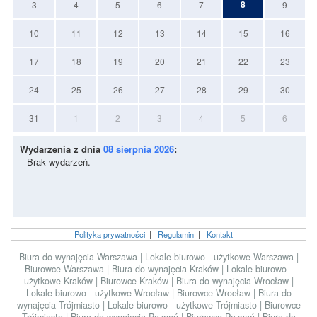
8
3
4
5
6
7
9
10
11
12
13
14
15
16
17
18
19
20
21
22
23
24
25
26
27
28
29
30
31
1
2
3
4
5
6
Wydarzenia z dnia
08 sierpnia 2026
:
Brak wydarzeń.
Polityka prywatności
|
Regulamin
|
Kontakt
|
Biura do wynajęcia Warszawa
|
Lokale biurowo - użytkowe Warszawa
|
Biurowce Warszawa
|
Biura do wynajęcia Kraków
|
Lokale biurowo -
użytkowe Kraków
|
Biurowce Kraków
|
Biura do wynajęcia Wrocław
|
Lokale biurowo - użytkowe Wrocław
|
Biurowce Wrocław
|
Biura do
wynajęcia Trójmiasto
|
Lokale biurowo - użytkowe Trójmiasto
|
Biurowce
Trójmiasto
|
Biura do wynajęcia Poznań
|
Biurowce Poznań
|
Biura do