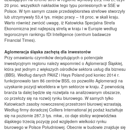
20 proc. wszystkich nakładów tego typu poniesionych w SSE w
Polsce. W tym samym czasie przedsiębiorstwa strefowe stworzyły
lub utrzymywały 53,4 tys. miejsc pracy – 18 proc. w skali kraju.
Warto również zwrócić uwagę, iż Katowicka Specjalna Strefa
Ekonomiczna jest najlepszą strefą w kraju i w Europie według
tegorocznym rankingu fDi Intelligence (centrum badawcze
Financial Times).
Aglomeracja śląska zachętą dla inwestorów
Przy omawianiu czynników decydujących o potencjale
inwestycyjnym regionu należy wspomnieć o Aglomeracji Śląskiej,
która jest jednym z większych ośrodków sektora usług dla biznesu
(BBS). Według danych PAIiIZ i Hays Poland pod koniec 2014 r.
funkcjonowało tam 86 centrów BSS, co pozwoliło Aglomeracji na
uzyskanie pozycji wicelidera w tym sektorze w kraju. Z pewnością
branża ta dalej będzie się rozwijała na analizowanym obszarze,
co przełoży się na rozwój rynku biurowego. W samych tylko
Katowicach zasoby nowoczesnej przestrzeni biurowej wzrastają.
Według firmy doradczej Colliers International jej podaż kształtuje
się na poziomie 287,3 tys. mkw., co daje stolicy województwa
śląskiego trzecią pozycję pod względem wielkości rynku
biurowego w Polsce Południowej. Obecnie w budowie znajduje się