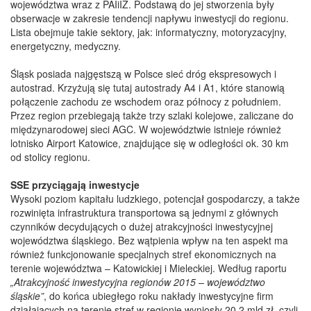
województwa wraz z PAIiIZ. Podstawą do jej stworzenia były
obserwacje w zakresie tendencji napływu inwestycji do regionu.
Lista obejmuje takie sektory, jak: informatyczny, motoryzacyjny,
energetyczny, medyczny.
Śląsk posiada najgęstszą w Polsce sieć dróg ekspresowych i
autostrad. Krzyżują się tutaj autostrady A4 i A1, które stanowią
połączenie zachodu ze wschodem oraz północy z południem.
Przez region przebiegają także trzy szlaki kolejowe, zaliczane do
międzynarodowej sieci AGC. W województwie istnieje również
lotnisko Airport Katowice, znajdujące się w odległości ok. 30 km
od stolicy regionu.
SSE przyciągają inwestycje
Wysoki poziom kapitału ludzkiego, potencjał gospodarczy, a także
rozwinięta infrastruktura transportowa są jednymi z głównych
czynników decydujących o dużej atrakcyjności inwestycyjnej
województwa śląskiego. Bez wątpienia wpływ na ten aspekt ma
również funkcjonowanie specjalnych stref ekonomicznych na
terenie województwa – Katowickiej i Mieleckiej. Według raportu
„Atrakcyjność inwestycyjna regionów 2015 – województwo
śląskie”
, do końca ubiegłego roku nakłady inwestycyjne firm
działających na terenie stref w regionie wyniosły 20,2 mld zł, czyli