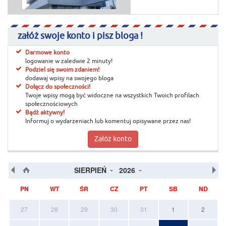
załóż swoje konto i pisz bloga !
Darmowe konto
logowanie w zaledwie 2 minuty!
Podziel się swoim zdaniem!
dodawaj wpisy na swojego bloga
Dołącz do społeczności!
Twoje wpisy mogą być widoczne na wszystkich Twoich profilach
społecznościowych
Bądź aktywny!
Informuj o wydarzeniach lub komentuj opisywane przez nas!
Załóż konto
SIERPIEŃ
2026
PN
WT
ŚR
CZ
PT
SB
ND
27
28
29
30
31
1
2