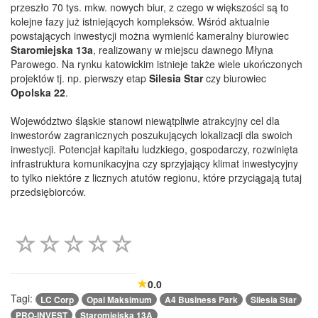
przeszło 70 tys. mkw. nowych biur, z czego w większości są to
kolejne fazy już istniejących kompleksów. Wśród aktualnie
powstających inwestycji można wymienić kameralny biurowiec
Staromiejska 13a
, realizowany w miejscu dawnego Młyna
Parowego. Na rynku katowickim istnieje także wiele ukończonych
projektów tj. np. pierwszy etap
Silesia Star
czy biurowiec
Opolska 22
.
Województwo śląskie stanowi niewątpliwie atrakcyjny cel dla
inwestorów zagranicznych poszukujących lokalizacji dla swoich
inwestycji. Potencjał kapitału ludzkiego, gospodarczy, rozwinięta
infrastruktura komunikacyjna czy sprzyjający klimat inwestycyjny
to tylko niektóre z licznych atutów regionu, które przyciągają tutaj
przedsiębiorców.
0.0
Tagi:
LC Corp
Opal Maksimum
A4 Business Park
Silesia Star
PRO-INVEST
Staromiejska 13A