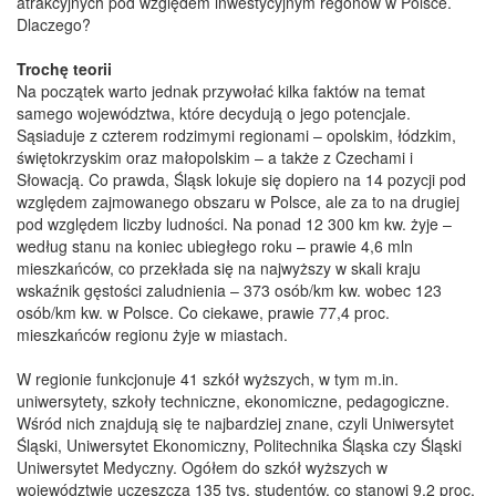
atrakcyjnych pod względem inwestycyjnym regonów w Polsce.
Dlaczego?
Trochę teorii
Na początek warto jednak przywołać kilka faktów na temat
samego województwa, które decydują o jego potencjale.
Sąsiaduje z czterem rodzimymi regionami – opolskim, łódzkim,
świętokrzyskim oraz małopolskim – a także z Czechami i
Słowacją. Co prawda, Śląsk lokuje się dopiero na 14 pozycji pod
względem zajmowanego obszaru w Polsce, ale za to na drugiej
pod względem liczby ludności. Na ponad 12 300 km kw. żyje –
według stanu na koniec ubiegłego roku – prawie 4,6 mln
mieszkańców, co przekłada się na najwyższy w skali kraju
wskaźnik gęstości zaludnienia – 373 osób/km kw. wobec 123
osób/km kw. w Polsce. Co ciekawe, prawie 77,4 proc.
mieszkańców regionu żyje w miastach.
W regionie funkcjonuje 41 szkół wyższych, w tym m.in.
uniwersytety, szkoły techniczne, ekonomiczne, pedagogiczne.
Wśród nich znajdują się te najbardziej znane, czyli Uniwersytet
Śląski, Uniwersytet Ekonomiczny, Politechnika Śląska czy Śląski
Uniwersytet Medyczny. Ogółem do szkół wyższych w
województwie uczęszcza 135 tys. studentów, co stanowi 9,2 proc.