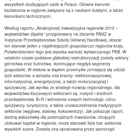
wszystkich studiujących osób w Polsce. Główne kierunki
kształcenia w regionie związane są z naukami ścisłymi, a także
kierunkami technicznymi.
Według raportu
„Atrakcyjność inwestycyjna regionów 2015 –
województwo śląskie”
przygotowany na zlecenie PAIiIZ w
Instytucie Przedsiębiorstwa Szkoły Głównej Handlowej, obszar
ten stanowi jeden z najsilniejszych gospodarczo regionów kraju.
Potwierdzeniem tego jest wysoka wartość wytwarzanego PKB. W
ostatnim czasie poddane głębokiej restrukturyzacji zostały sektory
górnictwa oraz hutnictwa, dominujące niegdyś segmenty
gospodarki. W efekcie w śląskim przemyśle zmniejsza się udział
tych sektorów, a wzrasta rola branży: elektromaszynowej,
informatycznej, energetycznej, a także motoryzacyjnej i
spożywczej. Jak wynika ze strategii rozwoju regionalnego, dla
województwa kluczowymi sektorami są: małych i średnich
przedsiębiorstw, B+R i wdrożenia nowych technologii, rolno-
spożywczy, turystyczny, a także unowocześniania tradycyjnych
sektorów (węglowy, stalowy, koksowniczy). Jak pokazuje raport,
istotną wskazówkę dla potencjalnych inwestorów, chcących
ulokować kapitał w regionie, może stanowić lista tzw. sektorów
wysokich szans. Została ona opracowana przez samorząd