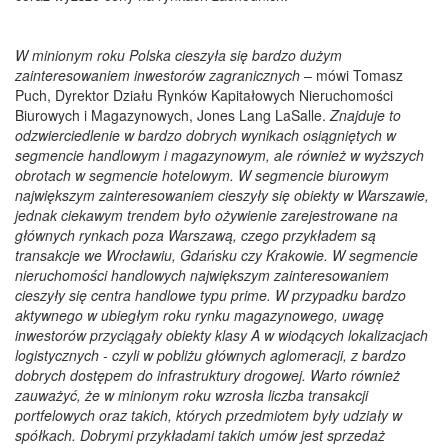
W minionym roku Polska cieszyła się bardzo dużym
zainteresowaniem inwestorów zagranicznych
– mówi Tomasz
Puch, Dyrektor Działu Rynków Kapitałowych Nieruchomości
Biurowych i Magazynowych, Jones Lang LaSalle.
Znajduje to
odzwierciedlenie w bardzo dobrych wynikach osiągniętych w
segmencie handlowym i magazynowym, ale również w wyższych
obrotach w segmencie hotelowym. W segmencie biurowym
największym zainteresowaniem cieszyły się obiekty w Warszawie,
jednak ciekawym trendem było ożywienie zarejestrowane na
głównych rynkach poza Warszawą, czego przykładem są
transakcje we Wrocławiu, Gdańsku czy Krakowie. W segmencie
nieruchomości handlowych największym zainteresowaniem
cieszyły się centra handlowe typu prime. W przypadku bardzo
aktywnego w ubiegłym roku rynku magazynowego, uwagę
inwestorów przyciągały obiekty klasy A w wiodących lokalizacjach
logistycznych - czyli w pobliżu głównych aglomeracji, z bardzo
dobrych dostępem do infrastruktury drogowej. Warto również
zauważyć, że w minionym roku wzrosła liczba transakcji
portfelowych oraz takich, których przedmiotem były udziały w
spółkach. Dobrymi przykładami takich umów jest sprzedaż