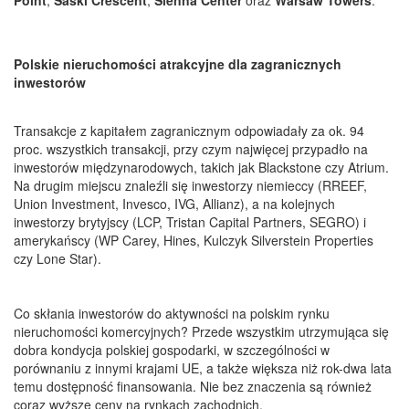
Point
,
Saski Crescent
,
Sienna Center
oraz
Warsaw Towers
.
Polskie nieruchomości atrakcyjne dla zagranicznych
inwestorów
Transakcje z kapitałem zagranicznym odpowiadały za ok. 94
proc. wszystkich transakcji, przy czym najwięcej przypadło na
inwestorów międzynarodowych, takich jak Blackstone czy Atrium.
Na drugim miejscu znaleźli się inwestorzy niemieccy (RREEF,
Union Investment, Invesco, IVG, Allianz), a na kolejnych
inwestorzy brytyjscy (LCP, Tristan Capital Partners, SEGRO) i
amerykańscy (WP Carey, Hines, Kulczyk Silverstein Properties
czy Lone Star).
Co skłania inwestorów do aktywności na polskim rynku
nieruchomości komercyjnych? Przede wszystkim utrzymująca się
dobra kondycja polskiej gospodarki, w szczególności w
porównaniu z innymi krajami UE, a także większa niż rok-dwa lata
temu dostępność finansowania. Nie bez znaczenia są również
coraz wyższe ceny na rynkach zachodnich.