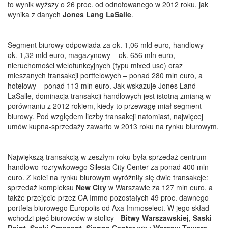
to wynik wyższy o 26 proc. od odnotowanego w 2012 roku, jak
wynika z danych
Jones Lang LaSalle
.
Segment biurowy odpowiada za ok. 1,06 mld euro, handlowy –
ok. 1,32 mld euro, magazynowy – ok. 656 mln euro,
nieruchomości wielofunkcyjnych (typu mixed use) oraz
mieszanych transakcji portfelowych – ponad 280 mln euro, a
hotelowy – ponad 113 mln euro. Jak wskazuje Jones Land
LaSalle, dominacja transakcji handlowych jest istotną zmianą w
porównaniu z 2012 rokiem, kiedy to przewagę miał segment
biurowy. Pod względem liczby transakcji natomiast, najwięcej
umów kupna-sprzedaży zawarto w 2013 roku na rynku biurowym.
Największą transakcją w zeszłym roku była sprzedaż centrum
handlowo-rozrywkowego Silesia City Center za ponad 400 mln
euro. Z kolei na rynku biurowym wyróżniły się dwie transakcje:
sprzedaż kompleksu
New City
w Warszawie za 127 mln euro, a
także przejęcie przez CA Immo pozostałych 49 proc. dawnego
portfela biurowego Europolis od Axa Immoselect. W jego skład
wchodzi pięć biurowców w stolicy -
Bitwy Warszawskiej
,
Saski