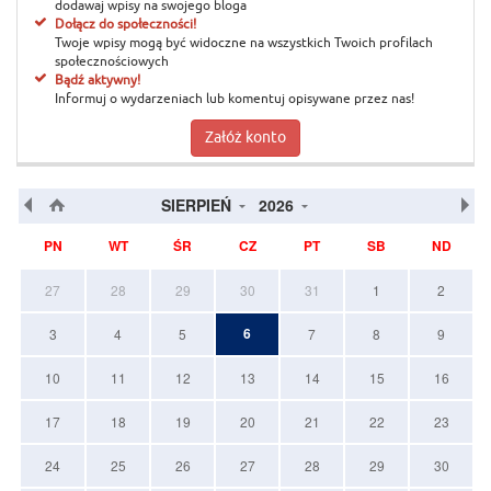
dodawaj wpisy na swojego bloga
Dołącz do społeczności!
Twoje wpisy mogą być widoczne na wszystkich Twoich profilach
społecznościowych
Bądź aktywny!
Informuj o wydarzeniach lub komentuj opisywane przez nas!
Załóż konto
SIERPIEŃ
2026
PN
WT
ŚR
CZ
PT
SB
ND
27
28
29
30
31
1
2
6
3
4
5
7
8
9
10
11
12
13
14
15
16
17
18
19
20
21
22
23
24
25
26
27
28
29
30