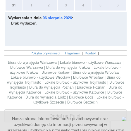
31
1
2
3
4
5
6
Wydarzenia z dnia
06 sierpnia 2026
:
Brak wydarzeń.
Polityka prywatności
|
Regulamin
|
Kontakt
|
Biura do wynajęcia Warszawa
|
Lokale biurowo - użytkowe Warszawa
|
Biurowce Warszawa
|
Biura do wynajęcia Kraków
|
Lokale biurowo -
użytkowe Kraków
|
Biurowce Kraków
|
Biura do wynajęcia Wrocław
|
Lokale biurowo - użytkowe Wrocław
|
Biurowce Wrocław
|
Biura do
wynajęcia Trójmiasto
|
Lokale biurowo - użytkowe Trójmiasto
|
Biurowce
Trójmiasto
|
Biura do wynajęcia Poznań
|
Biurowce Poznań
|
Biura do
wynajęcia Katowice
|
Lokale biurowo - użytkowe Katowice
|
Biurowce
Katowice
|
Biura do wynajęcia Łódź
|
Biurowce Łódź
|
Lokale biurowo -
użytkowe Szczecin
|
Biurowce Szczecin
Dodaj na Pulpit
Nasza strona internetowa może przechowywać oraz
uzyskiwać dostęp do informacji przechowywanej w
urządzeniu użytkownika przy wykorzystaniu plików cookies (tzw.