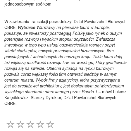
jednoosobowym spółkom.
W zawieraniu transakcji pośredniczył Dział Powierzchni Biurowych
CBRE.
Wybranie Warszawy na pierwsze biuro w Europie,
pokazuje, że inwestorzy postrzegają Polskę jako rynek o dużym
potencjale rozwoju i wysokim stopniu dojrzałości. Zwłaszcza
inwestycje w tego typu usługi odzwierciedlają rosnący popyt
wśród start-upów, nowych przedsięwzięć biznesowych, firm
powstających i wchodzących do naszego kraju. Takie biura dają
też większą możliwość rozwoju tzw. co-workingu, który gwałtownie
rozwija się na świecie. Obecna sytuacja na rynku biurowym
pozwala coraz większej ilości firm otwierać siedziby w samym
centrum miasta. Wybór firmy azjatyckiej, która przyzwyczajona
jest do prestiżowej architektury, jest doskonałym potwierdzeniem
wysokiego standardu oferowanego przez Rondo 1
– mówi Łukasz
Kałędkiewicz, Starszy Dyrektor, Dział Powierzchni Biurowych
CBRE.