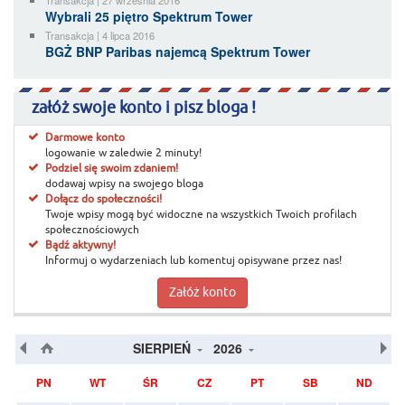
Transakcja | 27 września 2016
Wybrali 25 piętro Spektrum Tower
Transakcja | 4 lipca 2016
BGŻ BNP Paribas najemcą Spektrum Tower
załóż swoje konto i pisz bloga !
Darmowe konto
logowanie w zaledwie 2 minuty!
Podziel się swoim zdaniem!
dodawaj wpisy na swojego bloga
Dołącz do społeczności!
Twoje wpisy mogą być widoczne na wszystkich Twoich profilach
społecznościowych
Bądź aktywny!
Informuj o wydarzeniach lub komentuj opisywane przez nas!
Załóż konto
SIERPIEŃ
2026
PN
WT
ŚR
CZ
PT
SB
ND