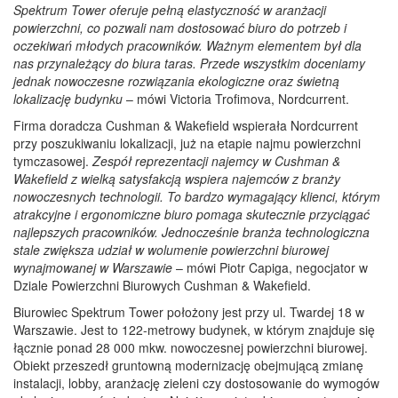
Spektrum Tower oferuje pełną elastyczność w aranżacji
powierzchni, co pozwali nam dostosować biuro do potrzeb i
oczekiwań młodych pracowników. Ważnym elementem był dla
nas przynależący do biura taras. Przede wszystkim doceniamy
jednak nowoczesne rozwiązania ekologiczne oraz świetną
lokalizację budynku
– mówi Victoria Trofimova, Nordcurrent.
Firma doradcza Cushman & Wakefield wspierała Nordcurrent
przy poszukiwaniu lokalizacji, już na etapie najmu powierzchni
tymczasowej.
Zespół reprezentacji najemcy w Cushman &
Wakefield z wielką satysfakcją wspiera najemców z branży
nowoczesnych technologii. To bardzo wymagający klienci, którym
atrakcyjne i ergonomiczne biuro pomaga skutecznie przyciągać
najlepszych pracowników. Jednocześnie branża technologiczna
stale zwiększa udział w wolumenie powierzchni biurowej
wynajmowanej w Warszawie
– mówi Piotr Capiga, negocjator w
Dziale Powierzchni Biurowych Cushman & Wakefield.
Biurowiec Spektrum Tower położony jest przy ul. Twardej 18 w
Warszawie. Jest to 122-metrowy budynek, w którym znajduje się
łącznie ponad 28 000 mkw. nowoczesnej powierzchni biurowej.
Obiekt przeszedł gruntowną modernizację obejmującą zmianę
instalacji, lobby, aranżację zieleni czy dostosowanie do wymogów