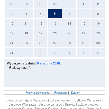
27
28
29
30
31
1
2
6
3
4
5
7
8
9
10
11
12
13
14
15
16
17
18
19
20
21
22
23
24
25
26
27
28
29
30
31
1
2
3
4
5
6
Wydarzenia z dnia
06 sierpnia 2026
:
Brak wydarzeń.
Polityka prywatności
|
Regulamin
|
Kontakt
|
Biura do wynajęcia Warszawa
|
Lokale biurowo - użytkowe Warszawa
|
Biurowce Warszawa
|
Biura do wynajęcia Kraków
|
Lokale biurowo -
użytkowe Kraków
|
Biurowce Kraków
|
Biura do wynajęcia Wrocław
|