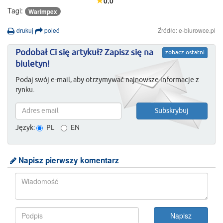
0.0
Tagi:
Warimpex
drukuj
poleć
Źródło: e-biurowce.pl
Podobał Ci się artykuł? Zapisz się na
zobacz ostatni
biuletyn!
Podaj swój e-mail, aby otrzymywać najnowsze informacje z
rynku.
Język:
PL
EN
Napisz pierwszy komentarz