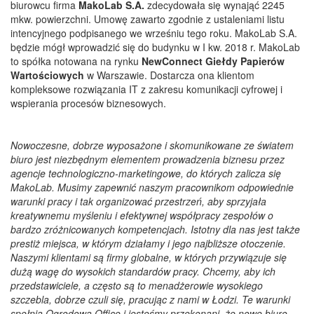
biurowcu firma
MakoLab S.A.
zdecydowała się wynająć 2245
mkw. powierzchni. Umowę zawarto zgodnie z ustaleniami listu
intencyjnego podpisanego we wrześniu tego roku. MakoLab S.A.
będzie mógł wprowadzić się do budynku w I kw. 2018 r. MakoLab
to spółka notowana na rynku
NewConnect Giełdy Papierów
Wartościowych
w Warszawie. Dostarcza ona klientom
kompleksowe rozwiązania IT z zakresu komunikacji cyfrowej i
wspierania procesów biznesowych.
Nowoczesne, dobrze wyposażone i skomunikowane ze światem
biuro jest niezbędnym elementem prowadzenia biznesu przez
agencje technologiczno-marketingowe, do których zalicza się
MakoLab. Musimy zapewnić naszym pracownikom odpowiednie
warunki pracy i tak organizować przestrzeń, aby sprzyjała
kreatywnemu myśleniu i efektywnej współpracy zespołów o
bardzo zróżnicowanych kompetencjach. Istotny dla nas jest także
prestiż miejsca, w którym działamy i jego najbliższe otoczenie.
Naszymi klientami są firmy globalne, w których przywiązuje się
dużą wagę do wysokich standardów pracy. Chcemy, aby ich
przedstawiciele, a często są to menadżerowie wysokiego
szczebla, dobrze czuli się, pracując z nami w Łodzi. Te warunki
spełnia Ogrodowa Office i jesteśmy przekonani, że nowe biuro