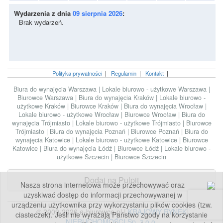
Wydarzenia z dnia
09 sierpnia 2026
:
Brak wydarzeń.
Polityka prywatności
|
Regulamin
|
Kontakt
|
Biura do wynajęcia Warszawa
|
Lokale biurowo - użytkowe Warszawa
|
Biurowce Warszawa
|
Biura do wynajęcia Kraków
|
Lokale biurowo -
użytkowe Kraków
|
Biurowce Kraków
|
Biura do wynajęcia Wrocław
|
Lokale biurowo - użytkowe Wrocław
|
Biurowce Wrocław
|
Biura do
wynajęcia Trójmiasto
|
Lokale biurowo - użytkowe Trójmiasto
|
Biurowce
Trójmiasto
|
Biura do wynajęcia Poznań
|
Biurowce Poznań
|
Biura do
wynajęcia Katowice
|
Lokale biurowo - użytkowe Katowice
|
Biurowce
Katowice
|
Biura do wynajęcia Łódź
|
Biurowce Łódź
|
Lokale biurowo -
użytkowe Szczecin
|
Biurowce Szczecin
Dodaj na Pulpit
Nasza strona internetowa może przechowywać oraz
uzyskiwać dostęp do informacji przechowywanej w
urządzeniu użytkownika przy wykorzystaniu plików cookies (tzw.
© 2009-2026 e-biurowce.pl |
KRAJOWY RYNEK
ciasteczek). Jeśli nie wyrażają Państwo zgody na korzystanie
NIERUCHOMOŚCI Sp. z o.o.