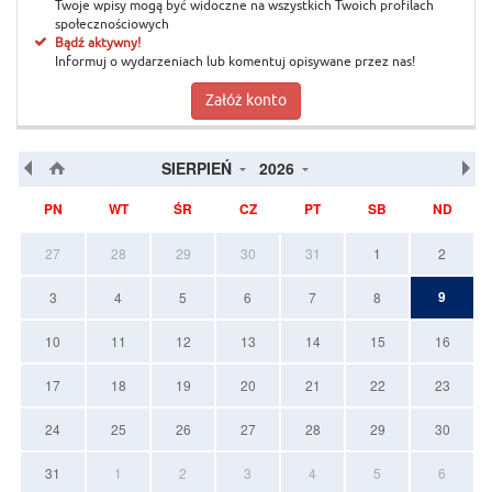
Twoje wpisy mogą być widoczne na wszystkich Twoich profilach
społecznościowych
Bądź aktywny!
Informuj o wydarzeniach lub komentuj opisywane przez nas!
Załóż konto
SIERPIEŃ
2026
PN
WT
ŚR
CZ
PT
SB
ND
27
28
29
30
31
1
2
9
3
4
5
6
7
8
10
11
12
13
14
15
16
17
18
19
20
21
22
23
24
25
26
27
28
29
30
31
1
2
3
4
5
6