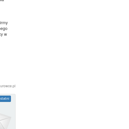
firmy
nego
cy w
iurowce.pl
statni