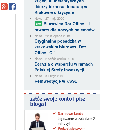
Więcej biur elastycznych –
liderzy biznesu debatują w
Krakowie o kryzysie
News | 27 maja 2020
Biurowiec Dot Office L1
EKO
otwarty dla nowych najemców
News | 22 listopada 2018
Oryginalna posadzka w
krakowskim biurowcu Dot
Office „G”
News | 2 października 2018
Decyzja o wsparciu w ramach
Polskiej Strefy Inwestycji
News | 3 lutego 2016
Reinwestycje w KSSE
załóż swoje konto i pisz
bloga !
Darmowe konto
logowanie w zaledwie 2
minuty!
Podziel się swoim