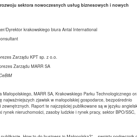
y rozwoju sektora nowoczesnych usług biznesowych i nowych
r/Dyrektor krakowskiego biura Antal International
onsultant
prezes Zarządu KPT sp. z o.o.
prezes Zarządu MARR SA
CeBiM
wa Małopolskiego, MARR SA, Krakowskiego Parku Technologicznego or
ę najważniejszych zjawisk w małopolskiej gospodarce, bezpośrednio
 zewnętrznych. Raport te najczęściej publikowane są w języku angielsk
ki rynek nieruchomości, zasoby ludzkie i rynek pracy, sektor BPO/SSC, 
ublikację „How to do business in Małopolska?” – swoisty podręcznik 