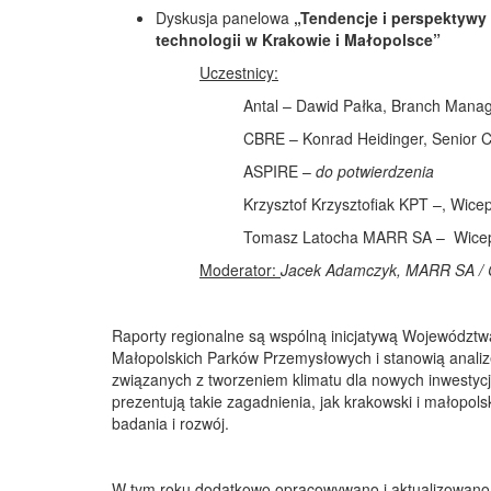
Dyskusja panelowa
„Tendencje i perspektyw
technologii w Krakowie i Małopolsce”
Uczestnicy:
Antal – Dawid Pałka, Branch Manage
CBRE – Konrad Heidinger, Senior C
ASPIRE –
do potwierdzenia
Krzysztof Krzysztofiak KPT –, Wice
Tomasz Latocha MARR SA – Wice
Moderator:
Jacek Adamczyk,
MARR SA / 
Raporty regionalne są wspólną inicjatywą Województ
Małopolskich Parków Przemysłowych i stanowią analiz
związanych z tworzeniem klimatu dla nowych inwestycji
prezentują takie zagadnienia, jak krakowski i małopols
badania i rozwój.
W tym roku dodatkowo opracowywano i aktualizowano p