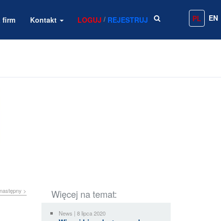
EN
PL
/
 firm
Kontakt
LOGUJ
REJESTRUJ
następny >
Więcej na temat:
News | 8 lipca 2020