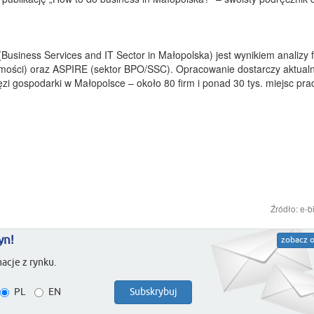
usiness Services and IT Sector in Małopolska) jest wynikiem analizy 
homości) oraz ASPIRE (sektor BPO/SSC). Opracowanie dostarczy aktual
łęzi gospodarki w Małopolsce – około 80 firm i ponad 30 tys. miejsc pra
Źródło: e-b
yn!
zobacz o
acje z rynku.
PL
EN