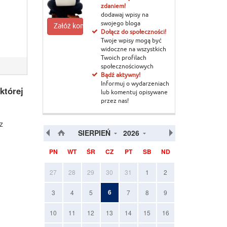
zdaniem!
dodawaj wpisy na
swojego bloga
Załóż konto
Dołącz do społeczności!
Twoje wpisy mogą być
widoczne na wszystkich
Twoich profilach
społecznościowych
Bądź aktywny!
Informuj o wydarzeniach
której
lub komentuj opisywane
przez nas!
z
SIERPIEŃ
2026
PN
WT
ŚR
CZ
PT
SB
ND
27
28
29
30
31
1
2
6
3
4
5
7
8
9
10
11
12
13
14
15
16