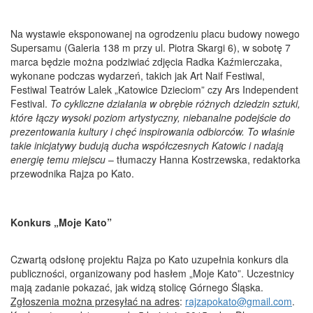
Na wystawie eksponowanej na ogrodzeniu placu budowy nowego
Supersamu (Galeria 138 m przy ul. Piotra Skargi 6), w sobotę 7
marca będzie można podziwiać zdjęcia Radka Kaźmierczaka,
wykonane podczas wydarzeń, takich jak Art Naif Festiwal,
Festiwal Teatrów Lalek „Katowice Dzieciom” czy Ars Independent
Festival.
To cykliczne działania w obrębie
różnych dziedzin sztuki,
które łączy wysoki poziom artystyczny, niebanalne podejście do
prezentowania kultury i chęć inspirowania odbiorców. To właśnie
takie inicjatywy budują ducha współczesnych Katowic i nadają
energię temu miejscu
– tłumaczy Hanna Kostrzewska, redaktorka
przewodnika Rajza po Kato.
Konkurs „Moje Kato”
Czwartą odsłonę projektu Rajza po Kato uzupełnia konkurs dla
publiczności, organizowany pod hasłem „Moje Kato”. Uczestnicy
mają zadanie pokazać, jak widzą stolicę Górnego Śląska.
Zgłoszenia można przesyłać na adres
:
rajzapokato@gmail.com
.