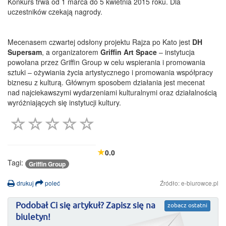
Konkurs trwa od 1 marca do 5 kwietnia 2015 roku. Dla
uczestników czekają nagrody.
Mecenasem czwartej odsłony projektu Rajza po Kato jest
DH
Supersam
, a organizatorem
Griffin Art Space
– instytucja
powołana przez Griffin Group w celu wspierania i promowania
sztuki – ożywiania życia artystycznego i promowania współpracy
biznesu z kulturą. Głównym sposobem działania jest mecenat
nad najciekawszymi wydarzeniami kulturalnymi oraz działalnością
wyróżniających się instytucji kultury.
0.0
Tagi:
Griffin Group
drukuj
poleć
Źródło: e-biurowce.pl
Podobał Ci się artykuł? Zapisz się na
zobacz ostatni
biuletyn!