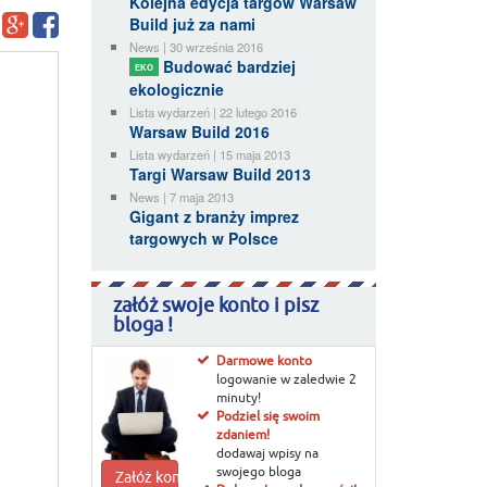
Kolejna edycja targów Warsaw
Build już za nami
News | 30 września 2016
Budować bardziej
EKO
ekologicznie
Lista wydarzeń | 22 lutego 2016
Warsaw Build 2016
Lista wydarzeń | 15 maja 2013
Targi Warsaw Build 2013
News | 7 maja 2013
Gigant z branży imprez
targowych w Polsce
załóż swoje konto i pisz
bloga !
Darmowe konto
logowanie w zaledwie 2
minuty!
Podziel się swoim
zdaniem!
dodawaj wpisy na
swojego bloga
Załóż konto