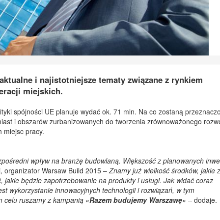
ktualne i najistotniejsze tematy związane z rynkiem
acji miejskich.
tyki spójności UE planuje wydać ok. 71 mln. Na co zostaną przeznacz
miast i obszarów zurbanizowanych do tworzenia zrównoważonego rozwo
 miejsc pracy.
pośredni wpływ na branżę budowlaną. Większość z planowanych inwes
, organizator Warsaw Build 2015 –
Znamy już wielkość środków, jakie 
 jakie będzie zapotrzebowanie na produkty i usługi. Jak widać coraz
t wykorzystanie innowacyjnych technologii i rozwiązań, w tym
m celu ruszamy z kampanią «
Razem budujemy Warszawę
»
–
dodaje.