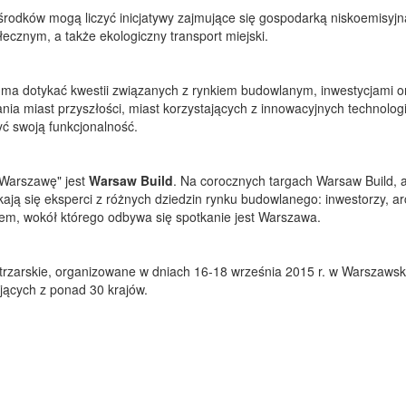
środków mogą liczyć inicjatywy zajmujące się gospodarką niskoemisyjn
ecznym, a także ekologiczny transport miejski.
a dotykać kwestii związanych z rynkiem budowlanym, inwestycjami o
nia miast przyszłości, miast korzystających z innowacyjnych technologi
yć swoją funkcjonalność.
 Warszawę" jest
Warsaw Build
. Na corocznych targach Warsaw Build, 
ają się eksperci z różnych dziedzin rynku budowlanego: inwestorzy, arc
em, wokół którego odbywa się spotkanie jest Warszawa.
rzarskie, organizowane w dniach 16-18 września 2015 r. w Warszaws
ących z ponad 30 krajów.