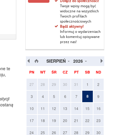
Dołącz do społeczności!
Twoje wpisy mogą być
widoczne na wszystkich
Twoich profilach
społecznościowych
Bądź aktywny!
Informuj o wydarzeniach
lub komentuj opisywane
przez nas!
SIERPIEŃ
2026
one te
PN
WT
ŚR
CZ
PT
SB
ND
ju,
27
28
29
30
31
1
2
8
3
4
5
6
7
9
tycji
zostaną
10
11
12
13
14
15
16
17
18
19
20
21
22
23
24
25
26
27
28
29
30