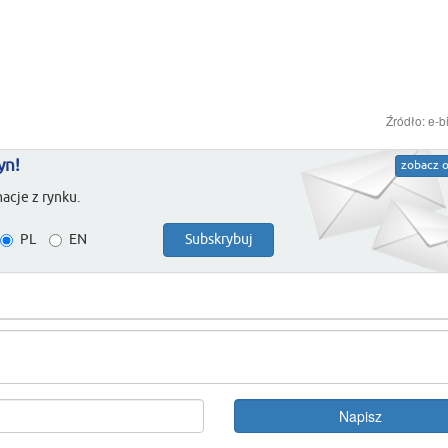
Źródło: e-b
yn!
zobacz o
acje z rynku.
PL
EN