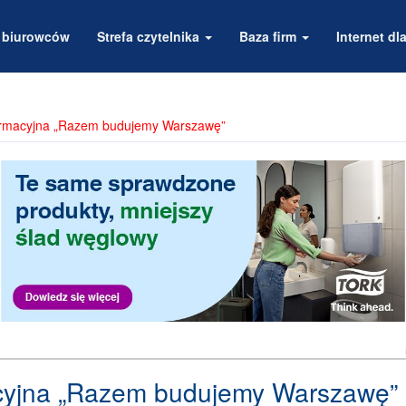
a biurowców
Strefa czytelnika
Baza firm
Internet dla
ormacyjna „Razem budujemy Warszawę”
cyjna „Razem budujemy Warszawę”