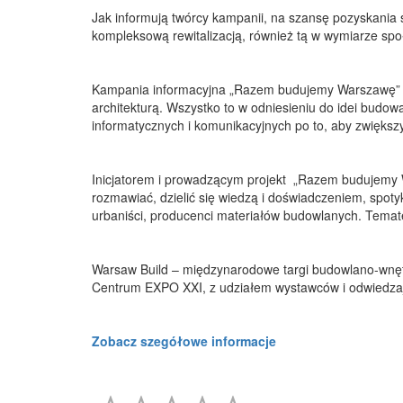
Jak informują twórcy kampanii, na szansę pozyskania 
kompleksową rewitalizacją, również tą w wymiarze społ
Kampania informacyjna „Razem budujemy Warszawę” m
architekturą. Wszystko to w odniesieniu do idei budowa
informatycznych i komunikacyjnych po to, aby zwiększ
Inicjatorem i prowadzącym projekt „Razem budujemy
rozmawiać, dzielić się wiedzą i doświadczeniem, spotyk
urbaniści, producenci materiałów budowlanych. Temat
Warsaw Build – międzynarodowe targi budowlano-wnęt
Centrum EXPO XXI, z udziałem wystawców i odwiedzaj
Zobacz szegółowe informacje