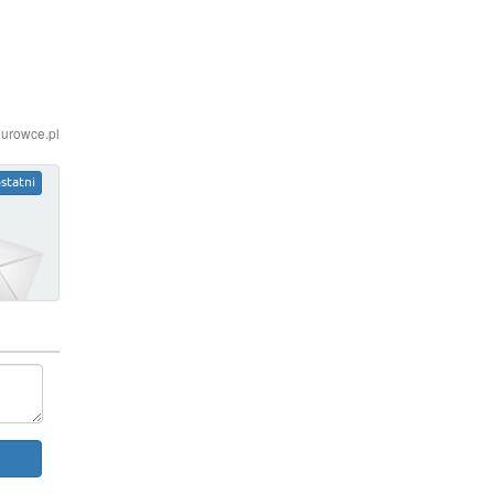
iurowce.pl
statni