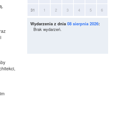
ą,
31
1
2
3
4
5
6
Wydarzenia z dnia
08 sierpnia 2026
:
Brak wydarzeń.
raz
i
aby
hitekci,
kim