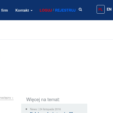
EN
PL
/
 firm
Kontakt
LOGUJ
REJESTRUJ
następny >
Więcej na temat:
News | 24 listopada 2016