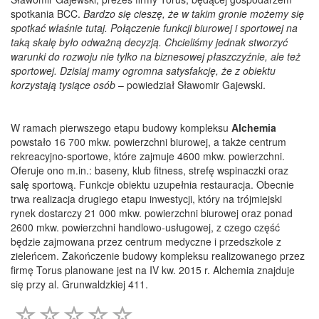
spotkania BCC.
Bardzo się cieszę, że w takim gronie możemy się
spotkać właśnie tutaj. Połączenie funkcji biurowej i sportowej na
taką skalę było odważną decyzją. Chcieliśmy jednak stworzyć
warunki do rozwoju nie tylko na biznesowej płaszczyźnie, ale też
sportowej. Dzisiaj mamy ogromna satysfakcję, że z obiektu
korzystają tysiące osób
– powiedział Sławomir Gajewski.
W ramach pierwszego etapu budowy kompleksu
Alchemia
powstało 16 700 mkw. powierzchni biurowej, a także centrum
rekreacyjno-sportowe, które zajmuje 4600 mkw. powierzchni.
Oferuje ono m.in.: baseny, klub fitness, strefę wspinaczki oraz
salę sportową. Funkcje obiektu uzupełnia restauracja. Obecnie
trwa realizacja drugiego etapu inwestycji, który na trójmiejski
rynek dostarczy 21 000 mkw. powierzchni biurowej oraz ponad
2600 mkw. powierzchni handlowo-usługowej, z czego część
będzie zajmowana przez centrum medyczne i przedszkole z
zieleńcem. Zakończenie budowy kompleksu realizowanego przez
firmę Torus planowane jest na IV kw. 2015 r. Alchemia znajduje
się przy al. Grunwaldzkiej 411.