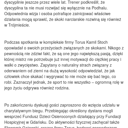
dyscyplinie jeszcze przez wiele lat. Trener podkreślił, że
dyscyplina ta nie musi rozwijać się wyłącznie na Podhalu.
Odpowiednia wizja i osoba potrafiące zainicjować właściwe
działania mogą sprawić, że skoki narciarskie rozwiną się również
w Trójmieście.
Podczas spotkania w kompleksie firmy Torus Kamil Stoch
opowiadał o swoich przeżyciach związanych ze skokami. Nikogo z
pewnością nie zdziwi fakt, że są one jego największą pasją, dzięki
której mistrz nie potrzebuje już innej motywacji do ciężkiej pracy i
walki o zwycięstwo. Zapytany o naturalny strach związany z
oderwaniem od ziemi na dużą wysokość odpowiedział, że jak
człowiek chce skakać i wygrywać to nie może się bać tego, co
robi. Zaznaczył jednak, że sport to nie wszystko – ogromną rolę w
jego życiu odgrywa również rodzina.
Po zakończeniu dyskusji gości zaproszono do wzięcia udziału w
charytatywnym biegu. Przebiegając określony dystans mogli
wesprzeć Fundusz Dzieci Osieroconych działający przy Fundacji
Hospicyjnej w Gdańsku. Do aktywności fizycznej zachęcał także
Sławomir Gajewski, prezes firmy Torus, będącej gospodarzem