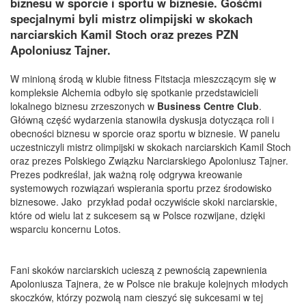
biznesu w sporcie i sportu w biznesie. Gośćmi
specjalnymi byli mistrz olimpijski w skokach
narciarskich Kamil Stoch oraz prezes PZN
Apoloniusz Tajner.
W minioną środą w klubie fitness Fitstacja mieszczącym się w
kompleksie Alchemia odbyło się spotkanie przedstawicieli
lokalnego biznesu zrzeszonych w
Business Centre Club
.
Główną część wydarzenia stanowiła dyskusja dotycząca roli i
obecności biznesu w sporcie oraz sportu w biznesie. W panelu
uczestniczyli mistrz olimpijski w skokach narciarskich Kamil Stoch
oraz prezes Polskiego Związku Narciarskiego Apoloniusz Tajner.
Prezes podkreślał, jak ważną rolę odgrywa kreowanie
systemowych rozwiązań wspierania sportu przez środowisko
biznesowe. Jako przykład podał oczywiście skoki narciarskie,
które od wielu lat z sukcesem są w Polsce rozwijane, dzięki
wsparciu koncernu Lotos.
Fani skoków narciarskich ucieszą z pewnością zapewnienia
Apoloniusza Tajnera, że w Polsce nie brakuje kolejnych młodych
skoczków, którzy pozwolą nam cieszyć się sukcesami w tej