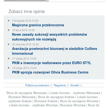
Zobacz inne opinie
4 listopada 2016 12:00
Magiczna granica przekroczona
18 lipca 2016 14:50
Nowe zasady sukcesji wszystkich problemów
sukcesyjnych nie rozwiążą
25 sierpnia 2015 16:30
Aranżacja powierzchni biurowej w siedzibie Colliers
International
17 lutego 2015 13:00
PKM a inwestycje realizowane przez EURO STYL
13 lutego 2015 10:00
PKM sprzyja rozwojowi Olivia Business Centre
Polityka prywatności
|
Regulamin
|
Kontakt
|
Biura do wynajęcia Warszawa
|
Lokale biurowo - użytkowe Warszawa
|
Biurowce Warszawa
|
Biura do wynajęcia Kraków
|
Lokale biurowo -
użytkowe Kraków
|
Biurowce Kraków
|
Biura do wynajęcia Wrocław
|
Lokale biurowo - użytkowe Wrocław
|
Biurowce Wrocław
|
Biura do