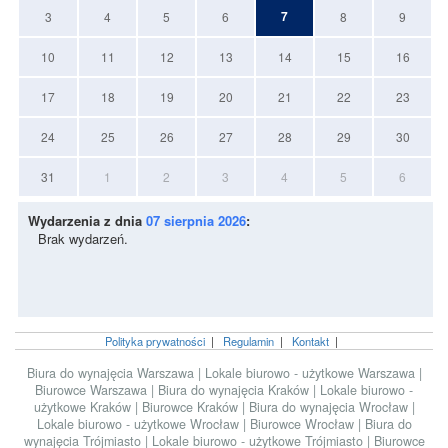
7
3
4
5
6
8
9
10
11
12
13
14
15
16
17
18
19
20
21
22
23
24
25
26
27
28
29
30
31
1
2
3
4
5
6
Wydarzenia z dnia
07 sierpnia 2026
:
Brak wydarzeń.
Polityka prywatności
|
Regulamin
|
Kontakt
|
Biura do wynajęcia Warszawa
|
Lokale biurowo - użytkowe Warszawa
|
Biurowce Warszawa
|
Biura do wynajęcia Kraków
|
Lokale biurowo -
użytkowe Kraków
|
Biurowce Kraków
|
Biura do wynajęcia Wrocław
|
Lokale biurowo - użytkowe Wrocław
|
Biurowce Wrocław
|
Biura do
wynajęcia Trójmiasto
|
Lokale biurowo - użytkowe Trójmiasto
|
Biurowce