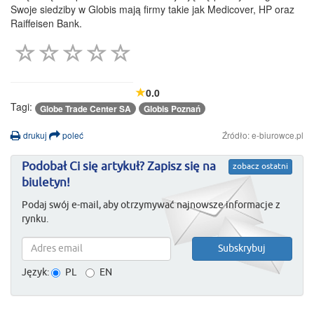
Swoje siedziby w Globis mają firmy takie jak Medicover, HP oraz
Raiffeisen Bank.
0.0
Tagi:
Globe Trade Center SA
Globis Poznań
drukuj
poleć
Źródło: e-biurowce.pl
Podobał Ci się artykuł? Zapisz się na
zobacz ostatni
biuletyn!
Podaj swój e-mail, aby otrzymywać najnowsze informacje z
rynku.
Język:
PL
EN