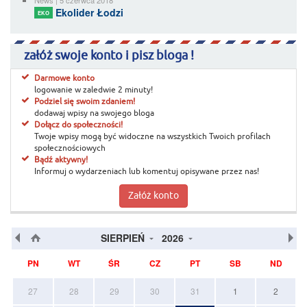
Ekolider Łodzi
EKO
załóż swoje konto i pisz bloga !
Darmowe konto
logowanie w zaledwie 2 minuty!
Podziel się swoim zdaniem!
dodawaj wpisy na swojego bloga
Dołącz do społeczności!
Twoje wpisy mogą być widoczne na wszystkich Twoich profilach
społecznościowych
Bądź aktywny!
Informuj o wydarzeniach lub komentuj opisywane przez nas!
Załóż konto
SIERPIEŃ
2026
PN
WT
ŚR
CZ
PT
SB
ND
27
28
29
30
31
1
2