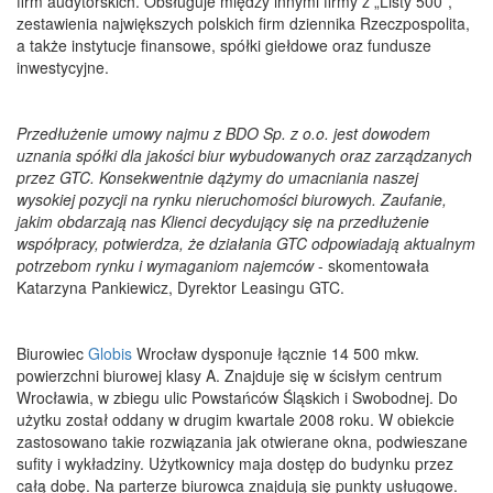
firm audytorskich. Obsługuje między innymi firmy z „Listy 500”,
zestawienia największych polskich firm dziennika Rzeczpospolita,
a także instytucje finansowe, spółki giełdowe oraz fundusze
inwestycyjne.
Przedłużenie umowy najmu z BDO Sp. z o.o. jest dowodem
uznania spółki dla jakości biur wybudowanych oraz zarządzanych
przez GTC. Konsekwentnie dążymy do umacniania naszej
wysokiej pozycji na rynku nieruchomości biurowych. Zaufanie,
jakim obdarzają nas Klienci decydujący się na przedłużenie
współpracy, potwierdza, że działania GTC odpowiadają aktualnym
potrzebom rynku i wymaganiom najemców
- skomentowała
Katarzyna Pankiewicz, Dyrektor Leasingu GTC.
Biurowiec
Globis
Wrocław dysponuje łącznie 14 500 mkw.
powierzchni biurowej klasy A. Znajduje się w ścisłym centrum
Wrocławia, w zbiegu ulic Powstańców Śląskich i Swobodnej. Do
użytku został oddany w drugim kwartale 2008 roku. W obiekcie
zastosowano takie rozwiązania jak otwierane okna, podwieszane
sufity i wykładziny. Użytkownicy maja dostęp do budynku przez
całą dobę. Na parterze biurowca znajdują się punkty usługowe.