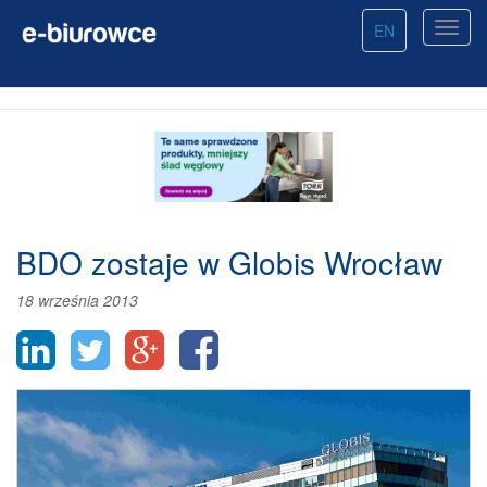
EN
BDO zostaje w Globis Wrocław
18 września 2013