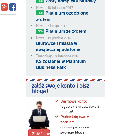
Złoty kompleks biurowy
EKO
News | 10 listopada 2017
Platinium ozdobione
EKO
złotem
News | 7 lutego 2017
Platinium ze złotem
EKO
News | 19 grudnia 2016
Biurowce i miasta w
świątecznej odsłonie
Transakcja | 9 listopada 2015
K2 zostanie w Platinium
Business Park
załóż swoje konto i pisz
bloga !
Darmowe konto
logowanie w zaledwie 2
minuty!
Podziel się swoim
zdaniem!
dodawaj wpisy na
swojego bloga
Załóż konto