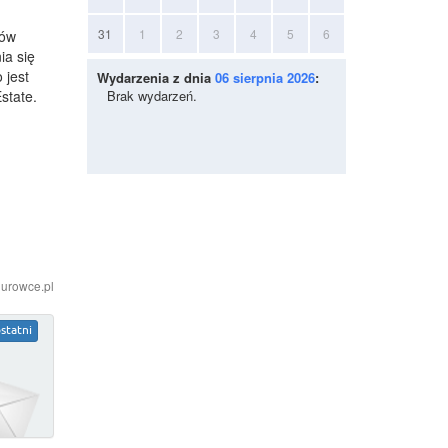
31
1
2
3
4
5
6
tów
ia się
 jest
Wydarzenia z dnia
06 sierpnia 2026
:
state.
Brak wydarzeń.
iurowce.pl
statni