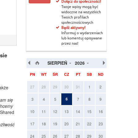
Dołącz do społeczności!
Twoje wpisy mogą być
widoczne na wszystkich
Twoich profilach
społecznościowych
Bądź aktywny!
Informuj o wydarzeniach
lub komentuj opisywane
przez nas!
sie
SIERPIEŃ
2026
PN
WT
ŚR
CZ
PT
SB
ND
27
28
29
30
31
1
2
także
6
3
4
5
7
8
9
nam się
 chcemy
10
11
12
13
14
15
16
 Shared
17
18
19
20
21
22
23
ożliwość
24
25
26
27
28
29
30