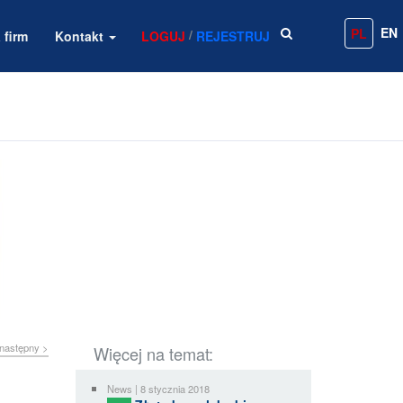
EN
PL
/
 firm
Kontakt
LOGUJ
REJESTRUJ
następny >
Więcej na temat:
News | 8 stycznia 2018