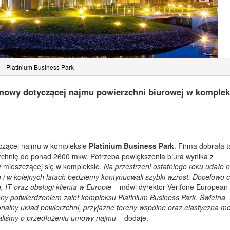
Platinium Business Park
umowy dotyczącej najmu powierzchni biurowej w komplek
czącej najmu w kompleksie
Platinium Business Park
. Firma dobrała 
chnię do ponad 2600 mkw. Potrzeba powiększenia biura wynika z
 mieszczącej się w kompleksie.
Na przestrzeni ostatniego roku udało 
 i w kolejnych latach będziemy kontynuowali szybki wzrost. Docelowo
 IT oraz obsługi klienta w Europie
– mówi dyrektor Verifone European
ony potwierdzeniem zalet kompleksu Platinium Business Park. Świetna
cjonalny układ powierzchni, przyjazne tereny wspólne oraz elastyczna m
aliśmy o przedłużeniu umowy najmu
– dodaje.