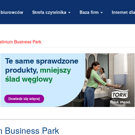
a biurowców
Strefa czytelnika
Baza firm
Internet dla
latinium Business Park
um Business Park