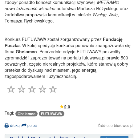
zdobył ponadto koncept komunikacji szynowej
METRAM© –
nowa tożsamość wizualna
autorstwa Mariusza Różyckiego oraz
żartobliwa propozycja komunikacji w mieście
Wyciąg_Anię
,
Tomasza Rychlewskiego.
Konkurs FUTUWAWA został zorganizowany przez
Fundację
Puszka
. W kolejną edycję konkursu ponownie zaangażowała się
firma
Ghelamco
. Poprzednie edycje FUTUWAWY pozwoliły
zgromadzić i zaprezentować na portalu futuwawa.pl prawie 500
odważnych, często nierealnych projektów, które stanowią dobry
pretekst do dyskusji nad miastem, jego energią,
zagospodarowaniem i użytecznością.
2.0
Tagi:
Ghelamco
FUTUWAWA
drukuj
poleć
Źródło: e-biurowce.pl