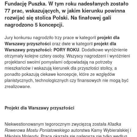
Fundację Puszka. W tym roku nadesłanych zostało
77 prac, wskazujących, w jakim kierunku powinna
rozwijać się stolica Polski. Na finałowej gali
nagrodzono 5 koncepcji.
Jury konkursu nagrodziło trzy prace w kategorii
projekt dla
Warszawy przyszłości
oraz dwie w kategorii
projekt dla
Warszawy przyszłości: PORY ROKU
. Dodatkowe wyróżnienie
otrzymały kolejne cztery osoby. Wszyscy nagrodzeni i wyróżnieni
projektanci swoimi pomysłami odpowiadają na potrzeby
mieszkańców i wskazują kierunek dla przyszłości stolicy, a
ponadto pokazują ciekawe koncepcje, które ze względów
planistycznych, technologicznych czy finansowych nie mogą być
zrealizowane.
P
rojekt dla Warszawy przyszłości
Niekwestionowanym tegorocznym zwycięzcą została
Kładka
Rowerowa Mostu Poniatowskiego
autorstwa Kamy Wybieralskiej i
Mikołaja Molendy. Praca okazała się najlepszą nie tylko według