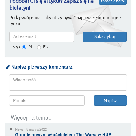
Podobał Ci się artykuł? Zapisz się na
zobacz ostatni
biuletyn!
Podaj swój e-mail, aby otrzymywać najnowsze informacje z
rynku.
Język:
PL
EN
Napisz pierwszy komentarz
Więcej na temat:
News | 8 marca 2022
Google nowym właścicielem The Warsaw HUB