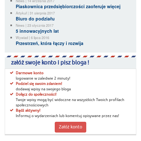
News | 14 września 2017
Piaskownica przedsiębiorczości zaoferuje więcej
Artykuł | 31 sierpnia 2017
Biuro do podziału
News | 23 stycznia 2017
5 innowacyjnych lat
Wywiad | 6 lipca 2016
Przestrzeń, która łączy i rozwija
załóż swoje konto i pisz bloga !
Darmowe konto
logowanie w zaledwie 2 minuty!
Podziel się swoim zdaniem!
dodawaj wpisy na swojego bloga
Dołącz do społeczności!
Twoje wpisy mogą być widoczne na wszystkich Twoich profilach
społecznościowych
Bądź aktywny!
Informuj o wydarzeniach lub komentuj opisywane przez nas!
Załóż konto