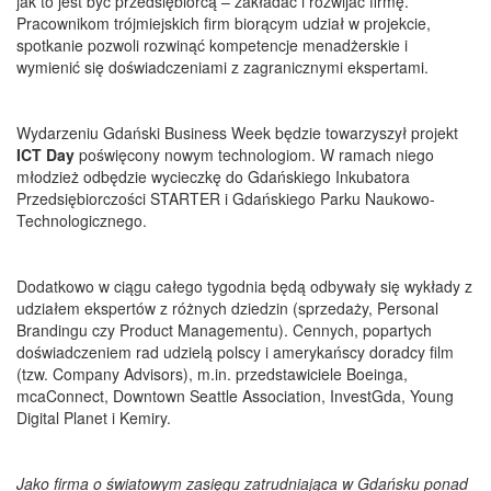
jak to jest być przedsiębiorcą – zakładać i rozwijać firmę.
Pracownikom trójmiejskich firm biorącym udział w projekcie,
spotkanie pozwoli rozwinąć kompetencje menadżerskie i
wymienić się doświadczeniami z zagranicznymi ekspertami.
Wydarzeniu Gdański Business Week będzie towarzyszył projekt
ICT Day
poświęcony nowym technologiom. W ramach niego
młodzież odbędzie wycieczkę do Gdańskiego Inkubatora
Przedsiębiorczości STARTER i Gdańskiego Parku Naukowo-
Technologicznego.
Dodatkowo w ciągu całego tygodnia będą odbywały się wykłady z
udziałem ekspertów z różnych dziedzin (sprzedaży, Personal
Brandingu czy Product Managementu). Cennych, popartych
doświadczeniem rad udzielą polscy i amerykańscy doradcy film
(tzw. Company Advisors), m.in. przedstawiciele Boeinga,
mcaConnect, Downtown Seattle Association, InvestGda, Young
Digital Planet i Kemiry.
Jako firma o światowym zasięgu zatrudniająca w Gdańsku ponad