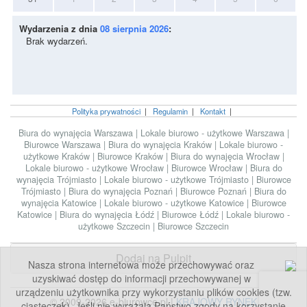
Wydarzenia z dnia
08 sierpnia 2026
:
Brak wydarzeń.
Polityka prywatności
|
Regulamin
|
Kontakt
|
Biura do wynajęcia Warszawa
|
Lokale biurowo - użytkowe Warszawa
|
Biurowce Warszawa
|
Biura do wynajęcia Kraków
|
Lokale biurowo -
użytkowe Kraków
|
Biurowce Kraków
|
Biura do wynajęcia Wrocław
|
Lokale biurowo - użytkowe Wrocław
|
Biurowce Wrocław
|
Biura do
wynajęcia Trójmiasto
|
Lokale biurowo - użytkowe Trójmiasto
|
Biurowce
Trójmiasto
|
Biura do wynajęcia Poznań
|
Biurowce Poznań
|
Biura do
wynajęcia Katowice
|
Lokale biurowo - użytkowe Katowice
|
Biurowce
Katowice
|
Biura do wynajęcia Łódź
|
Biurowce Łódź
|
Lokale biurowo -
użytkowe Szczecin
|
Biurowce Szczecin
Dodaj na Pulpit
Nasza strona internetowa może przechowywać oraz
uzyskiwać dostęp do informacji przechowywanej w
urządzeniu użytkownika przy wykorzystaniu plików cookies (tzw.
© 2009-2026 e-biurowce.pl |
KRAJOWY RYNEK
ciasteczek). Jeśli nie wyrażają Państwo zgody na korzystanie