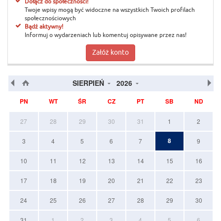
Dołącz do społeczności!
Twoje wpisy mogą być widoczne na wszystkich Twoich profilach
społecznościowych
Bądź aktywny!
Informuj o wydarzeniach lub komentuj opisywane przez nas!
Załóż konto
SIERPIEŃ
2026
PN
WT
ŚR
CZ
PT
SB
ND
27
28
29
30
31
1
2
8
3
4
5
6
7
9
10
11
12
13
14
15
16
17
18
19
20
21
22
23
24
25
26
27
28
29
30
31
1
2
3
4
5
6