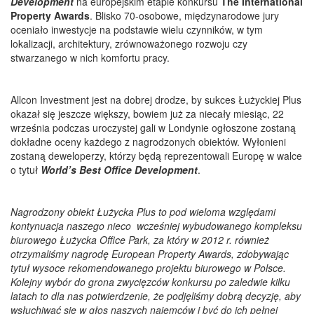
Development
na europejskim etapie konkursu
The International
Property Awards
. Blisko 70-osobowe, międzynarodowe jury
oceniało inwestycje na podstawie wielu czynników, w tym
lokalizacji, architektury, zrównoważonego rozwoju czy
stwarzanego w nich komfortu pracy.
Allcon Investment jest na dobrej drodze, by sukces Łużyckiej Plus
okazał się jeszcze większy, bowiem już za niecały miesiąc, 22
września podczas uroczystej gali w Londynie ogłoszone zostaną
dokładne oceny każdego z nagrodzonych obiektów. Wyłonieni
zostaną deweloperzy, którzy będą reprezentowali Europę w walce
o tytuł
World’s Best Office Development
.
Nagrodzony obiekt Łużycka Plus to pod wieloma względami
kontynuacja naszego nieco wcześniej wybudowanego kompleksu
biurowego Łużycka Office Park, za który w 2012 r. również
otrzymaliśmy nagrodę European Property Awards, zdobywając
tytuł wysoce rekomendowanego projektu biurowego w Polsce.
Kolejny wybór do grona zwycięzców konkursu po zaledwie kilku
latach to dla nas potwierdzenie, że podjęliśmy dobrą decyzję, aby
wsłuchiwać się w głos naszych najemców i być do ich pełnej