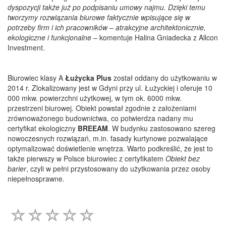
dyspozycji także już po podpisaniu umowy najmu. Dzięki temu
tworzymy rozwiązania biurowe faktycznie wpisujące się w
potrzeby firm i ich pracowników – atrakcyjne architektonicznie,
ekologiczne i funkcjonalne
– komentuje Halina Gniadecka z Allcon
Investment.
Biurowiec klasy A
Łużycka Plus
został oddany do użytkowaniu w
2014 r. Zlokalizowany jest w Gdyni przy ul. Łużyckiej i oferuje 10
000 mkw. powierzchni użytkowej, w tym ok. 6000 mkw.
przestrzeni biurowej. Obiekt powstał zgodnie z założeniami
zrównoważonego budownictwa, co potwierdza nadany mu
certyfikat ekologiczny
BREEAM
. W budynku zastosowano szereg
nowoczesnych rozwiązań, m.in. fasady kurtynowe pozwalające
optymalizować doświetlenie wnętrza. Warto podkreślić, że jest to
także pierwszy w Polsce biurowiec z certyfikatem
Obiekt bez
barier
, czyli w pełni przystosowany do użytkowania przez osoby
niepełnosprawne.