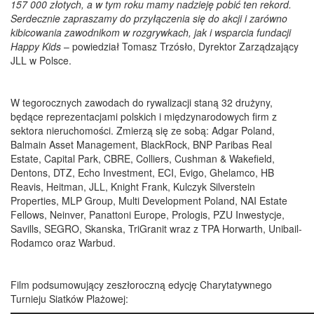
157 000 złotych, a w tym roku mamy nadzieję pobić ten rekord.
Serdecznie zapraszamy do przyłączenia się do akcji i zarówno
kibicowania zawodnikom w rozgrywkach, jak i wsparcia fundacji
Happy Kids
– powiedział Tomasz Trzósło, Dyrektor Zarządzający
JLL w Polsce.
W tegorocznych zawodach do rywalizacji staną 32 drużyny,
będące reprezentacjami polskich i międzynarodowych firm z
sektora nieruchomości. Zmierzą się ze sobą: Adgar Poland,
Balmain Asset Management, BlackRock, BNP Paribas Real
Estate, Capital Park, CBRE, Colliers, Cushman & Wakefield,
Dentons, DTZ, Echo Investment, ECI, Evigo, Ghelamco, HB
Reavis, Heitman, JLL, Knight Frank, Kulczyk Silverstein
Properties, MLP Group, Multi Development Poland, NAI Estate
Fellows, Neinver, Panattoni Europe, Prologis, PZU Inwestycje,
Savills, SEGRO, Skanska, TriGranit wraz z TPA Horwarth, Unibail-
Rodamco oraz Warbud.
Film podsumowujący zeszłoroczną edycję Charytatywnego
Turnieju Siatków Plażowej: