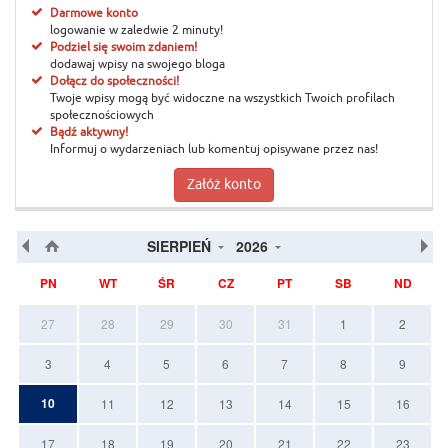
Darmowe konto
logowanie w zaledwie 2 minuty!
Podziel się swoim zdaniem!
dodawaj wpisy na swojego bloga
Dołącz do społeczności!
Twoje wpisy mogą być widoczne na wszystkich Twoich profilach
społecznościowych
Bądź aktywny!
Informuj o wydarzeniach lub komentuj opisywane przez nas!
Załóż konto
SIERPIEŃ
2026
PN
WT
ŚR
CZ
PT
SB
ND
27
28
29
30
31
1
2
3
4
5
6
7
8
9
10
11
12
13
14
15
16
17
18
19
20
21
22
23