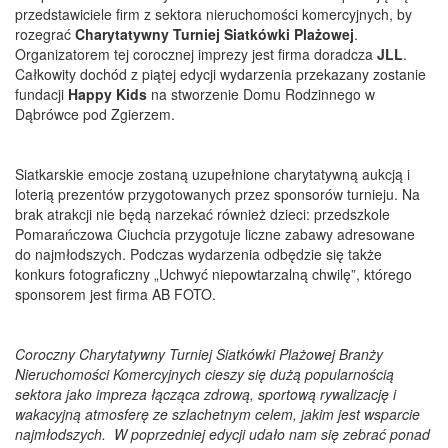
przedstawiciele firm z sektora nieruchomości komercyjnych, by
rozegrać
Charytatywny Turniej Siatkówki Plażowej
.
Organizatorem tej corocznej imprezy jest firma doradcza
JLL
.
Całkowity dochód z piątej edycji wydarzenia przekazany zostanie
fundacji
Happy Kids
na stworzenie Domu Rodzinnego w
Dąbrówce pod Zgierzem.
Siatkarskie emocje zostaną uzupełnione charytatywną aukcją i
loterią prezentów przygotowanych przez sponsorów turnieju. Na
brak atrakcji nie będą narzekać również dzieci: przedszkole
Pomarańczowa Ciuchcia przygotuje liczne zabawy adresowane
do najmłodszych. Podczas wydarzenia odbędzie się także
konkurs fotograficzny „Uchwyć niepowtarzalną chwilę”, którego
sponsorem jest firma AB FOTO.
Coroczny Charytatywny Turniej Siatkówki Plażowej Branży
Nieruchomości Komercyjnych cieszy się dużą popularnością
sektora jako impreza łącząca zdrową, sportową rywalizację i
wakacyjną atmosferę ze szlachetnym celem, jakim jest wsparcie
najmłodszych. W poprzedniej edycji udało nam się zebrać ponad